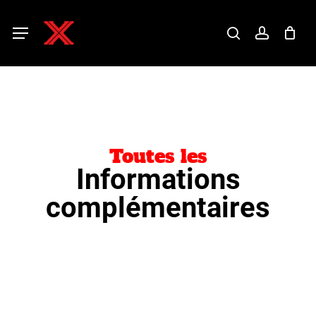
Skip
to
main
search
account
Menu
content
Toutes les
Informations
complémentaires