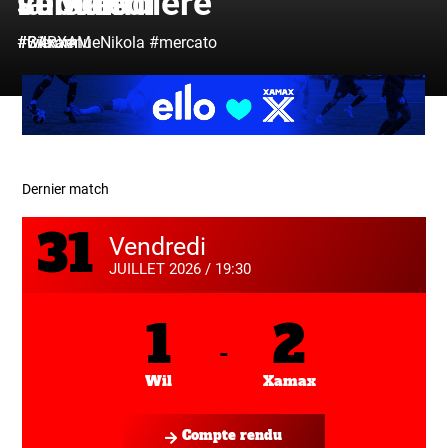
vendredi
succès
la Maladière
saison
#CARXAM
#wilxam
#BienvenueNikola
#wilxam
#mercato
Dernier match
31
Vendredi
JUILLET 2026 / 19:30
1
2
-
Wil
Xamax
Compte rendu