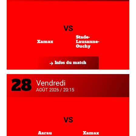
VS
Stade-
Lausanne-
Xamax
Ouchy
Infos du match
28
Vendredi
AOÛT 2026 / 20:15
VS
Aarau
Xamax